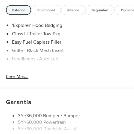
Exterior
Functional
Interior
Seguridad
Opcion
'Explorer' Hood Badging
Class Iii Trailer Tow Pkg
Easy Fuel Capless Filler
Grille - Black Mesh Insert
Headlamps - Auto Led
Power Liftgate
Privacy Glass - Rear Doors
Leer Más...
Roof-Rack Side Rails-Black
Taillamps/Fog Lamps - Led
Trailer Sway Control
Garantía
Unique St-Line Badging
3Yr/36,000 Bumper / Bumper
Variable Interval Wipers
5Yr/60,000 Powertrain
5Yr/60,000 Roadside Assist