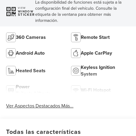
La disponibilidad de funciones está sujeta a la
configuración final del vehículo. Consulte la
VIEW
WINDOW
etiqueta de la ventana para obtener más
STICKER
información.
360 Cameras
Remote Start
Android Auto
Apple CarPlay
Keyless Ignition
Heated Seats
System
Power
Wi-Fi Hotspot
Tailgate/Liftgate
Ver Aspectos Destacados Más...
Todas las características