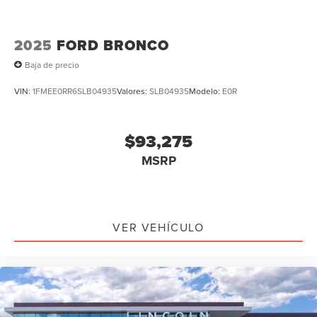
2025
FORD BRONCO
Baja de precio
VIN:
1FMEE0RR6SLB04935
Valores:
SLB04935
Modelo:
E0R
$93,275
MSRP
VER VEHÍCULO