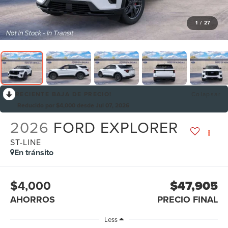
1
/
27
RECIENTE BAJA DE PRECIO!
Colapsar
Reducido por $4,000 desde Jul 07, 2026
2026
FORD EXPLORER
ST-LINE
En tránsito
$4,000
$47,905
AHORROS
PRECIO FINAL
Less