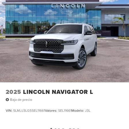
2025
LINCOLN NAVIGATOR L
Baja de precio
VIN:
5LMJJ3LG5SEL11661
Valores:
SEL11661
Modelo:
J3L