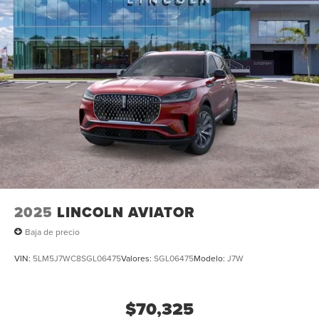
2025
LINCOLN AVIATOR
Baja de precio
VIN:
5LM5J7WC8SGL06475
Valores:
SGL06475
Modelo:
J7W
$70,325