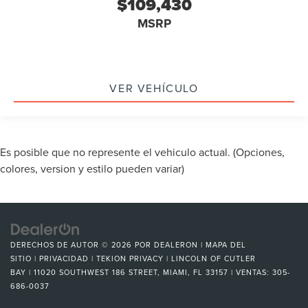
$109,430
MSRP
VER VEHÍCULO
Es posible que no represente el vehiculo actual. (Opciones,
colores, version y estilo pueden variar)
DERECHOS DE AUTOR © 2026
POR
DEALERON
|
MAPA DEL
SITIO
|
PRIVACIDAD
|
TEKION PRIVACY
| LINCOLN OF CUTLER
BAY
|
11020 SOUTHWEST 186 STREET,
MIAMI,
FL
33157
| VENTAS:
305-
686-0037