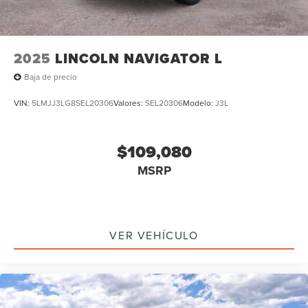
2025
LINCOLN NAVIGATOR L
Baja de precio
VIN:
5LMJJ3LG8SEL20306
Valores:
SEL20306
Modelo:
J3L
$109,080
MSRP
VER VEHÍCULO