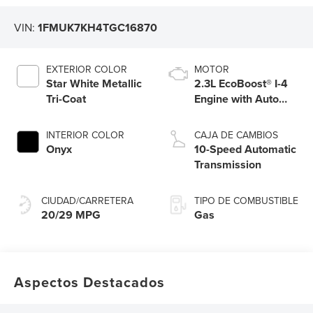
VIN:
1FMUK7KH4TGC16870
EXTERIOR COLOR
MOTOR
Star White Metallic
2.3L EcoBoost® I-4
Tri-Coat
Engine with Auto
Start-Stop
Technology
INTERIOR COLOR
CAJA DE CAMBIOS
Onyx
10-Speed Automatic
Transmission
CIUDAD/CARRETERA
TIPO DE COMBUSTIBLE
20/29 MPG
Gas
Aspectos Destacados