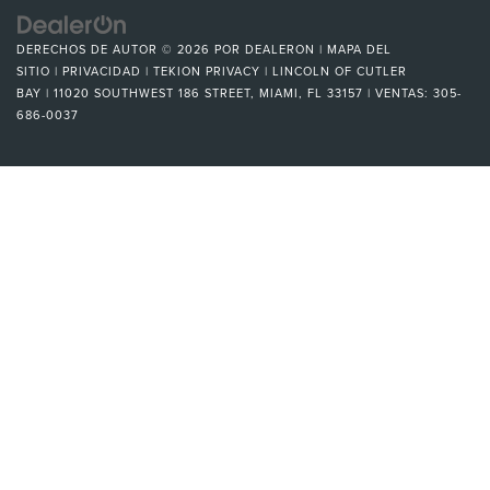
DERECHOS DE AUTOR © 2026
POR
DEALERON
|
MAPA DEL
SITIO
|
PRIVACIDAD
|
TEKION PRIVACY
| LINCOLN OF CUTLER
BAY
|
11020 SOUTHWEST 186 STREET,
MIAMI,
FL
33157
| VENTAS:
305-
686-0037