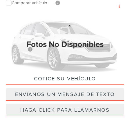
Comparar vehículo
$57,030
2026
FORD EXPLORER
ST
$4,500
PRECIO FINAL
AHORROS
Baja de precio
VIN:
1FMWK7GC0TGA12668
Valores:
TGA12668
Modelo:
K7G
Less
Ext.
Int.
Disponible
Fotos No Disponibles
MSRP:
$61,530
Ford Offers:
-$4,500
Precio Final
$57,030
COTICE SU VEHÍCULO
Por favor, revise luego
ENVÍANOS UN MENSAJE DE TEXTO
HAGA CLICK PARA LLAMARNOS