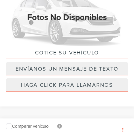
Ext.
Int.
Disponible
Fotos No Disponibles
MSRP:
$60,435
Ford Offers:
-$4,500
Precio Final
$55,935
COTICE SU VEHÍCULO
Por favor, revise luego
ENVÍANOS UN MENSAJE DE TEXTO
HAGA CLICK PARA LLAMARNOS
Comparar vehículo
$41,920
2026
FORD EXPLORER
ACTIVE
$4,000