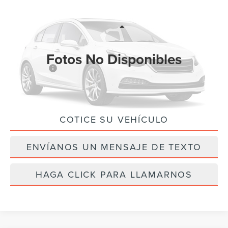
PRECIO FINAL
AHORROS
Baja de precio
VIN:
1FMUK7DH0TGA94568
Valores:
TGA94568
Modelo:
K7D
Less
Ext.
Int.
Disponible
Fotos No Disponibles
MSRP:
$45,920
Ford Offers:
-$4,000
Precio Final
$41,920
COTICE SU VEHÍCULO
Por favor, revise luego
ENVÍANOS UN MENSAJE DE TEXTO
HAGA CLICK PARA LLAMARNOS