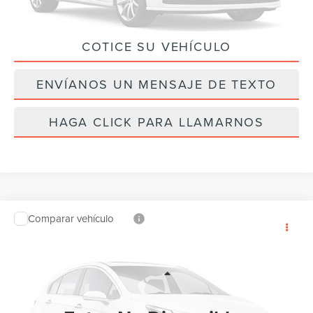
COTICE SU VEHÍCULO
Por favor, revise luego
ENVÍANOS UN MENSAJE DE TEXTO
HAGA CLICK PARA LLAMARNOS
Comparar vehículo
$57,610
2026
FORD EXPLORER
TREMOR
$4,500
PRECIO FINAL
AHORROS
Baja de precio
VIN:
1FMWK8JC1TGB06105
Valores:
TGB06105
Modelo:
K8J
Less
Ext.
Int.
Disponible
MSRP:
$62,110