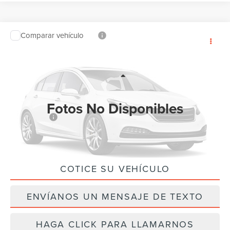
Comparar vehículo
$58,235
2026
FORD EXPLORER
ST
$4,500
PRECIO FINAL
AHORROS
Baja de precio
VIN:
1FMWK8GCXTGA09797
Valores:
TGA09797
Modelo:
K8G
Less
Ext.
Int.
Disponible
Fotos No Disponibles
MSRP:
$62,735
Ford Offers:
-$4,500
Precio Final
$58,235
COTICE SU VEHÍCULO
Por favor, revise luego
ENVÍANOS UN MENSAJE DE TEXTO
HAGA CLICK PARA LLAMARNOS