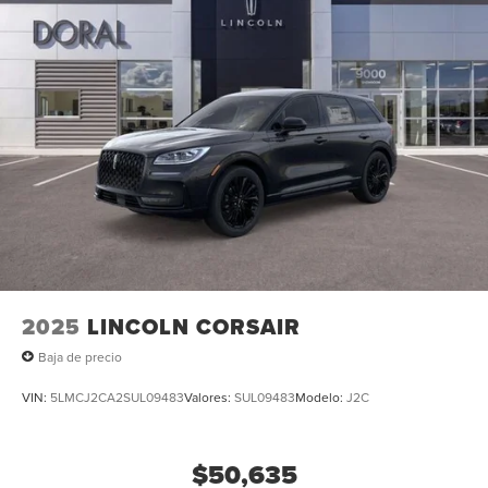
2025
LINCOLN CORSAIR
Baja de precio
VIN:
5LMCJ2CA2SUL09483
Valores:
SUL09483
Modelo:
J2C
$50,635