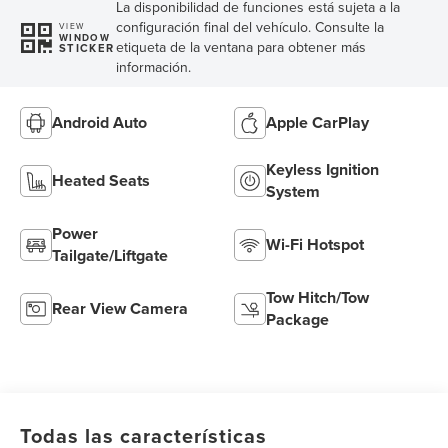
La disponibilidad de funciones está sujeta a la
configuración final del vehículo. Consulte la
VIEW
WINDOW
etiqueta de la ventana para obtener más
STICKER
información.
Android Auto
Apple CarPlay
Keyless Ignition
Heated Seats
System
Power
Wi-Fi Hotspot
Tailgate/Liftgate
Tow Hitch/Tow
Rear View Camera
Package
Todas las características