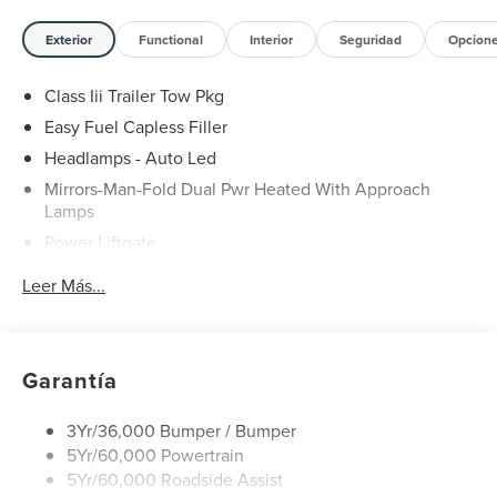
Exterior
Functional
Interior
Seguridad
Opcion
Class Iii Trailer Tow Pkg
Easy Fuel Capless Filler
Headlamps - Auto Led
Mirrors-Man-Fold Dual Pwr Heated With Approach
Lamps
Power Liftgate
Privacy Glass - Rear Doors
Leer Más...
Rear Spoiler, Body Color
Roof-Rack Side Rails-Black
Taillamps-Led
Garantía
Trailer Sway Control
Variable Interval Wipers
3Yr/36,000 Bumper / Bumper
5Yr/60,000 Powertrain
5Yr/60,000 Roadside Assist