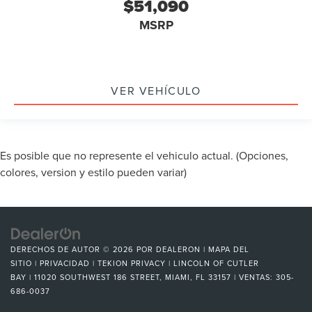
$51,090
MSRP
VER VEHÍCULO
Es posible que no represente el vehiculo actual. (Opciones,
colores, version y estilo pueden variar)
DERECHOS DE AUTOR © 2026
POR
DEALERON
|
MAPA DEL
SITIO
|
PRIVACIDAD
|
TEKION PRIVACY
| LINCOLN OF CUTLER
BAY
|
11020 SOUTHWEST 186 STREET,
MIAMI,
FL
33157
| VENTAS:
305-
686-0037