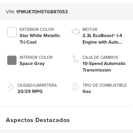
VIN:
1FMUK7DH5TGB87053
EXTERIOR COLOR
MOTOR
Star White Metallic
2.3L EcoBoost® I-4
Tri-Coat
Engine with Auto
Start-Stop
Technology
INTERIOR COLOR
CAJA DE CAMBIOS
Space Gray
10-Speed Automatic
Transmission
CIUDAD/CARRETERA
TIPO DE COMBUSTIBLE
20/29 MPG
Gas
Aspectos Destacados