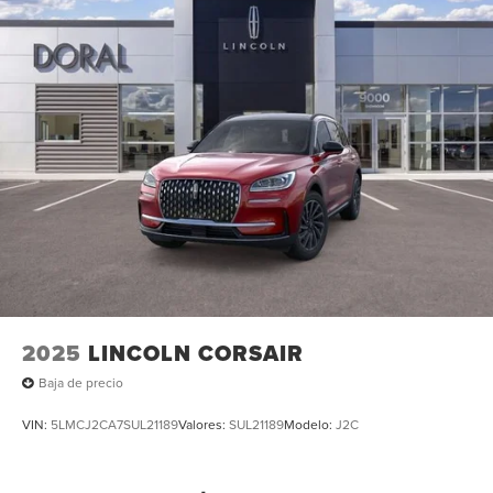
2025
LINCOLN CORSAIR
Baja de precio
VIN:
5LMCJ2CA7SUL21189
Valores:
SUL21189
Modelo:
J2C