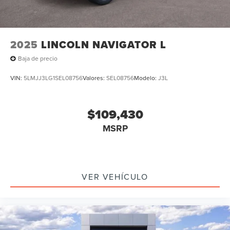
2025
LINCOLN NAVIGATOR L
Baja de precio
VIN:
5LMJJ3LG1SEL08756
Valores:
SEL08756
Modelo:
J3L
$109,430
MSRP
VER VEHÍCULO