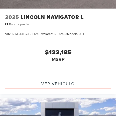
2025
LINCOLN NAVIGATOR L
Baja de precio
VIN:
5LMJJ3TG3SEL12467
Valores:
SEL12467
Modelo:
J3T
$123,185
MSRP
VER VEHÍCULO