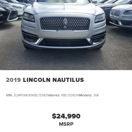
2019
LINCOLN NAUTILUS
VIN:
2LMPJ6K95KBL13363
Valores:
KBL13363A
Modelo:
J6K
$24,990
MSRP