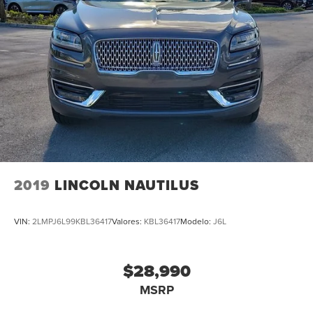
2019
LINCOLN NAUTILUS
VIN:
2LMPJ6L99KBL36417
Valores:
KBL36417
Modelo:
J6L
$28,990
MSRP