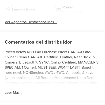
Power
Leather Seats
Tailgate/Liftgate
Ver Aspectos Destacados Más...
Comentarios del distribuidor
Priced below KBB Fair Purchase Price! CARFAX One-
Owner. Clean CARFAX. Certified. Leather, Rear Backup
Camera, Bluetooth®, SYNC, Carfax Certified, MANAGER'S
SPECIAL!, 1 Owner!, MUST SEE!, WON'T LAST!, Bought
here new!, NONSmoker, AWD / 4WD, All books & keys
(when applicable), All Routine Maintenance Up to Date!,
Extended Warranty Available!, Service Records Available,
Mutli Function Steering Wheel Controls, Keyless Go /
Leer Más...
Push Button Start, iphone / Droid Navigation Compatible.
2023 Lincoln Nautilus Standard Radiance Metallic