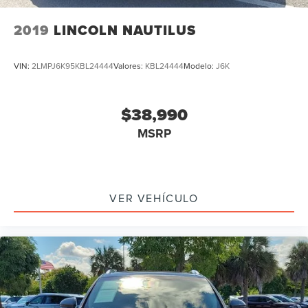
2019
LINCOLN NAUTILUS
VIN:
2LMPJ6K95KBL24444
Valores:
KBL24444
Modelo:
J6K
$38,990
MSRP
VER VEHÍCULO