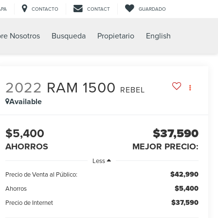
APA
CONTACTO
CONTACT
GUARDADO
re Nosotros
Busqueda
Propietario
English
2022
RAM 1500
REBEL
Available
$5,400
$37,590
AHORROS
MEJOR PRECIO:
Less
$42,990
Precio de Venta al Público:
$5,400
Ahorros
$37,590
Precio de Internet