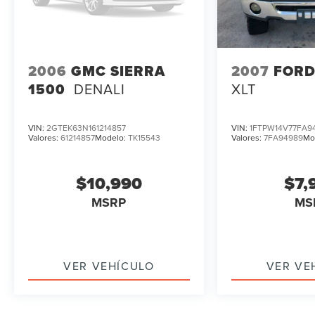
2006
GMC SIERRA
2007
FORD
1500
DENALI
XLT
VIN:
2GTEK63N161214857
VIN:
1FTPW14V77FA9
Valores:
61214857
Modelo:
TK15543
Valores:
7FA94989
Mo
$10,990
$7,
MSRP
MS
VER VEHÍCULO
VER VE