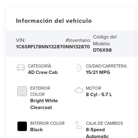
Información del vehículo
Código del
VIN:
#Inventario:
Modelo:
1C6SRFLT8NN132870
NN132870
DT6X98
CATEGORÍA
CIUDAD/CARRETERA
4D Crew Cab
15/21 MPG
EXTERIOR
MOTOR
8 Cyl - 5.7 L
COLOR
Bright White
Clearcoat
INTERIOR COLOR
CAJA DE CAMBIOS
Black
8-Speed
Automatic