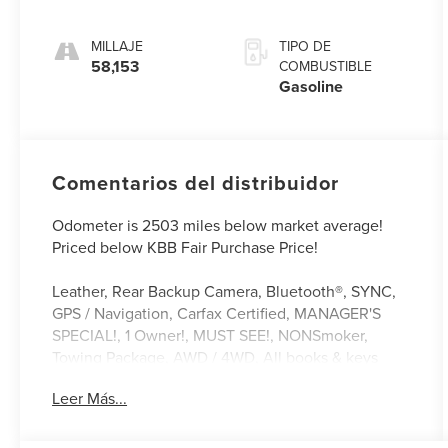
MILLAJE
TIPO DE
58,153
COMBUSTIBLE
Gasoline
Comentarios del distribuidor
Odometer is 2503 miles below market average!
Priced below KBB Fair Purchase Price!
Leather, Rear Backup Camera, Bluetooth®, SYNC,
GPS / Navigation, Carfax Certified, MANAGER'S
SPECIAL!, 1 Owner!, MUST SEE!, NONSmoker,
Towing Package, AWD / 4WD, All books & keys
(when applicable), All Routine Maintenance Up to
Leer Más...
Date!, Extended Warranty Available!, Service
Records Available, Multi Function Steering Wheel
Controls, Keyless Go / Push Button Start, iphone /