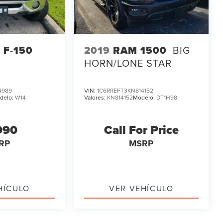
 F-150
2019
RAM 1500
BIG
HORN/LONE STAR
4989
VIN:
1C6RREFT3KN814152
delo:
W14
Valores:
KN814152
Modelo:
DT1H98
990
Call For Price
RP
MSRP
HÍCULO
VER VEHÍCULO