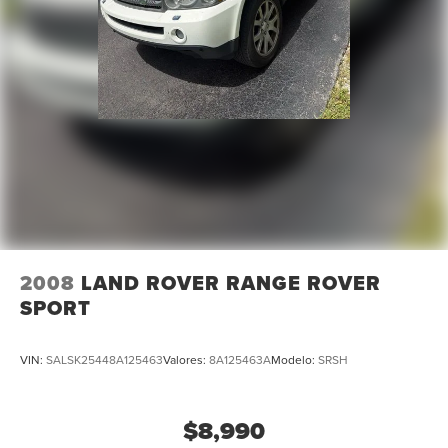
deslizamiento en cuestas y freno eléctrico de
aparcamiento
Diferencial de deslizamiento limitado activado por los
frenos
2008
LAND ROVER RANGE ROVER
SPORT
VIN:
SALSK25448A125463
Valores:
8A125463A
Modelo:
SRSH
$8,990