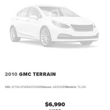
2010
GMC TERRAIN
VIN:
2CTALHEW8A6312488
Valores:
A6312488
Modelo:
TLJ26
$6,990