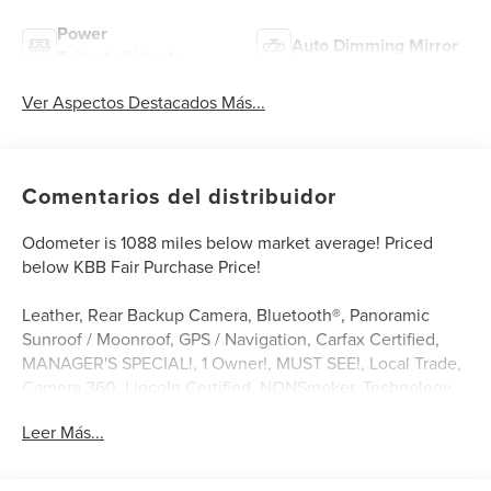
Power
Auto Dimming Mirror
Tailgate/Liftgate
Ver Aspectos Destacados Más...
Comentarios del distribuidor
Odometer is 1088 miles below market average! Priced
below KBB Fair Purchase Price!
Leather, Rear Backup Camera, Bluetooth®, Panoramic
Sunroof / Moonroof, GPS / Navigation, Carfax Certified,
MANAGER'S SPECIAL!, 1 Owner!, MUST SEE!, Local Trade,
Camera 360, Lincoln Certified, NONSmoker, Technology
Package, All books & keys (when applicable), All Routine
Leer Más...
Maintenance Up to Date!, Extended Warranty Available!,
AMAZING MPG!, Remainder of Factory Warranty Included!,
Service Records Available, Multi Function Steering Wheel