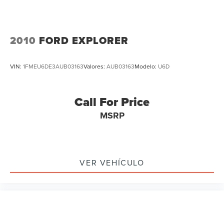
2010
FORD EXPLORER
VIN:
1FMEU6DE3AUB03163
Valores:
AUB03163
Modelo:
U6D
Call For Price
MSRP
VER VEHÍCULO