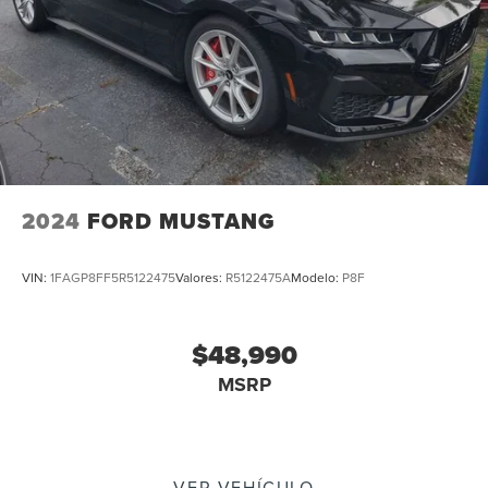
2024
FORD MUSTANG
VIN:
1FAGP8FF5R5122475
Valores:
R5122475A
Modelo:
P8F
$48,990
MSRP
VER VEHÍCULO