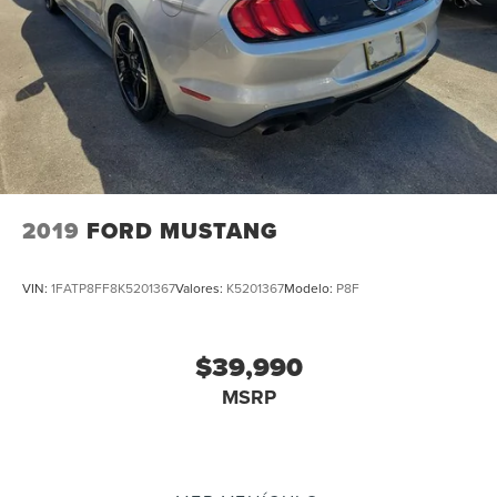
2019
FORD MUSTANG
VIN:
1FATP8FF8K5201367
Valores:
K5201367
Modelo:
P8F
$39,990
MSRP