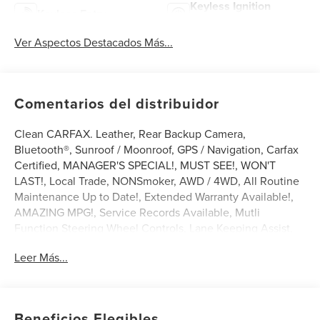
Keyless Ignition
Keyless Entry
System
Ver Aspectos Destacados Más...
Comentarios del distribuidor
Clean CARFAX. Leather, Rear Backup Camera,
Bluetooth®, Sunroof / Moonroof, GPS / Navigation, Carfax
Certified, MANAGER'S SPECIAL!, MUST SEE!, WON'T
LAST!, Local Trade, NONSmoker, AWD / 4WD, All Routine
Maintenance Up to Date!, Extended Warranty Available!,
AMAZING MPG!, Service Records Available, Mutli
Function Steering Wheel Controls, Lane Keeping Assist,
Keyless Go / Push Button Start, iphone / Droid Navigation
Leer Más...
Compatible.
2021 Audi A5 45 Premium Plus Black Metallic
Beneficios Elegibles