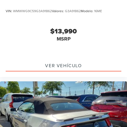
VIN:
WMWWG9C59G3A91862
Valores:
G3A91862
Modelo:
16ME
$13,990
MSRP
VER VEHÍCULO