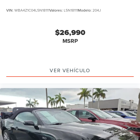
VIN:
WBA4Z1C04L5N18111
Valores:
L5N18111
Modelo:
204J
$26,990
MSRP
VER VEHÍCULO