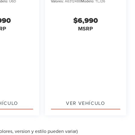
delo:
U6D
Valores:
A6312488
Modelo:
TLJ26
990
$6,990
RP
MSRP
HÍCULO
VER VEHÍCULO
lores, version y estilo pueden variar)