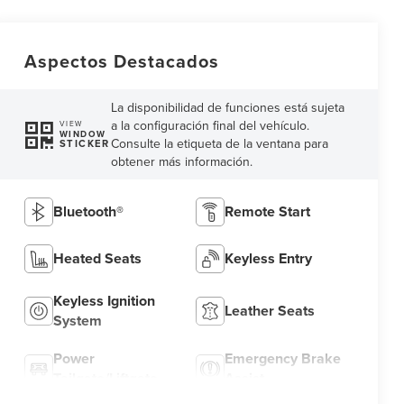
Aspectos Destacados
La disponibilidad de funciones está sujeta
a la configuración final del vehículo.
VIEW
WINDOW
Consulte la etiqueta de la ventana para
STICKER
obtener más información.
Bluetooth®
Remote Start
Heated Seats
Keyless Entry
Keyless Ignition
Leather Seats
System
Power
Emergency Brake
Tailgate/Liftgate
Assist