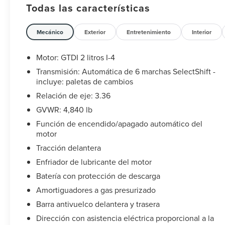
Todas las características
**Let Doral Lincoln and Lincoln of Cutler Bay be
your #1 choice for your next certified pre-owned
Mecánico
Exterior
Entretenimiento
Interior
vehicle. We take pride in everything we do and
strive to not only to be the best Florida dealership
Motor: GTDI 2 litros I-4
but to be the best in the nation. CARFAX-Certified,
Transmisión: Automática de 6 marchas SelectShift -
Trades welcomed, Financing Available. All certified
incluye: paletas de cambios
pre-owned vehicles are offered with 162-point
Relación de eje: 3.36
inspection, and CARFAX vehicle report. Before you
GVWR: 4,840 lb
sell your trade let one of our Sales consultants offer
you the most for your car without the hassle. Call
Función de encendido/apagado automático del
us today at 786-845-0900 or 786-230-8105. Call or
motor
see dealer for details. Valid only to internet
Tracción delantera
customers who provide printed offer. Not valid in
Enfriador de lubricante del motor
conjunction with any other offer. Price is subject to
Batería con protección de descarga
change without notice.**
Amortiguadores a gas presurizado
Barra antivuelco delantera y trasera
Dirección con asistencia eléctrica proporcional a la