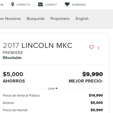
APA
CONTACTO
CONTACT
GUARDADO
re Nosotros
Busqueda
Propietario
English
2017
LINCOLN MKC
PREMIERE
Available
$5,000
$9,990
AHORROS
MEJOR PRECIO:
Less
$14,990
Precio de Venta al Público:
$5,000
Ahorros
$9,990
Precio de Internet