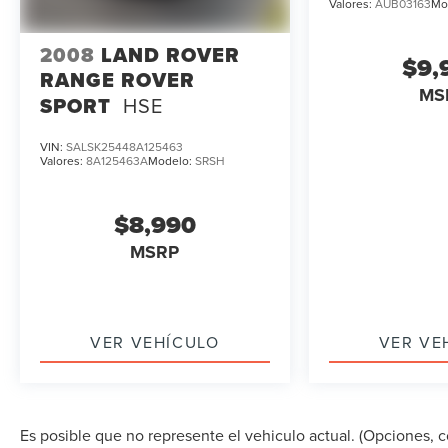
Valores:
AUB03163
Mo
2008
LAND ROVER
$9,
RANGE ROVER
MS
SPORT
HSE
VIN:
SALSK25448A125463
Valores:
8A125463A
Modelo:
SRSH
$8,990
MSRP
VER VEHÍCULO
VER VE
Es posible que no represente el vehiculo actual. (Opciones, co