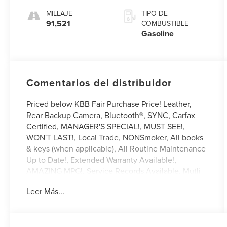
MILLAJE
TIPO DE
91,521
COMBUSTIBLE
Gasoline
Comentarios del distribuidor
Priced below KBB Fair Purchase Price! Leather,
Rear Backup Camera, Bluetooth®, SYNC, Carfax
Certified, MANAGER'S SPECIAL!, MUST SEE!,
WON'T LAST!, Local Trade, NONSmoker, All books
& keys (when applicable), All Routine Maintenance
Up to Date!, Extended Warranty Available!,
AMAZING MPG!, Service Records Available, Mutli
Function Steering Wheel Controls, Keyless Go /
Leer Más...
Push Button Start, iphone / Droid Navigation
Compatible.
2017 Lincoln MKC Premiere White Gold Metallic