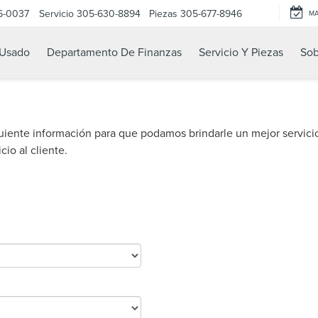
6-0037
Servicio
305-630-8894
Piezas
305-677-8946
M
Usado
Departamento De Finanzas
Servicio Y Piezas
Sob
uiente información para que podamos brindarle un mejor servici
cio al cliente.