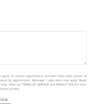
 agree to receive appointment reminder texts from Lincoln of
varies by appointment. Message + data rates may apply. Reply
r help. View our TERMS OF SERVICE and PRIVACY POLICY here:
/tekion-privacy
CIÓN