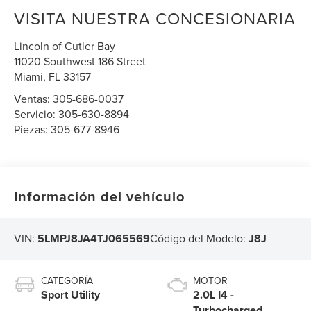
VISITA NUESTRA CONCESIONARIA
Lincoln of Cutler Bay
11020 Southwest 186 Street
Miami
,
FL
33157
Ventas:
305-686-0037
Servicio:
305-630-8894
Piezas:
305-677-8946
Información del vehículo
VIN:
5LMPJ8JA4TJ065569
Código del Modelo:
J8J
CATEGORÍA
MOTOR
Sport Utility
2.0L I4 -
Turbocharged