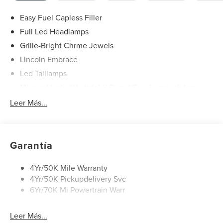
Easy Fuel Capless Filler
Full Led Headlamps
Grille-Bright Chrme Jewels
Lincoln Embrace
Led Taillamps
Mirrors-Heated/Autofold/ Signal/Sec Approach Lamps
Power Liftgate
Leer Más...
Privacy Glass
Rain Sensitive Wipers
Rear Wiper/Washer/Defrost
Garantía
4Yr/50K Mile Warranty
4Yr/50K Pickupdelivery Svc
6Yr/70K Mi Powertrain Warr
Leer Más...