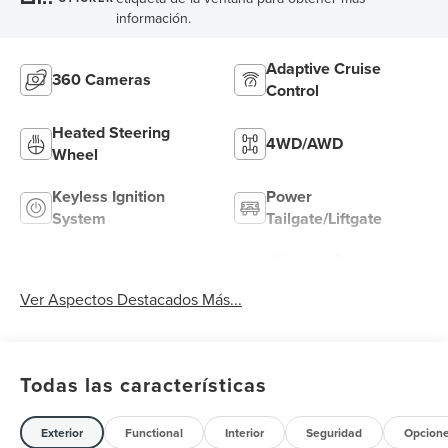
información.
Adaptive Cruise
360 Cameras
Control
Heated Steering
4WD/AWD
Wheel
Keyless Ignition
Power
System
Tailgate/Liftgate
Wireless Phone
Wi-Fi Hotspot
Charging
Ver Aspectos Destacados Más...
Todas las características
Exterior
Functional
Interior
Seguridad
Opcion