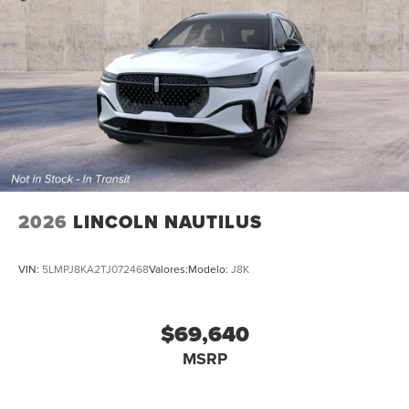
2026
LINCOLN NAUTILUS
VIN:
5LMPJ8KA2TJ072468
Valores:
Modelo:
J8K
$69,640
MSRP