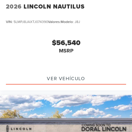
2026
LINCOLN NAUTILUS
VIN:
5LMPJ8JAXTJ074390
Valores:
Modelo:
J8J
$56,540
MSRP
VER VEHÍCULO