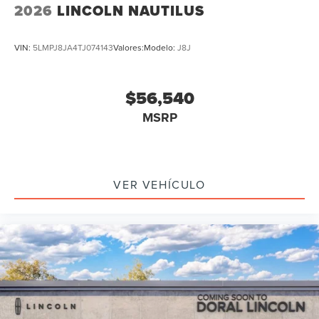
2026
LINCOLN NAUTILUS
VIN:
5LMPJ8JA4TJ074143
Valores:
Modelo:
J8J
$56,540
MSRP
VER VEHÍCULO