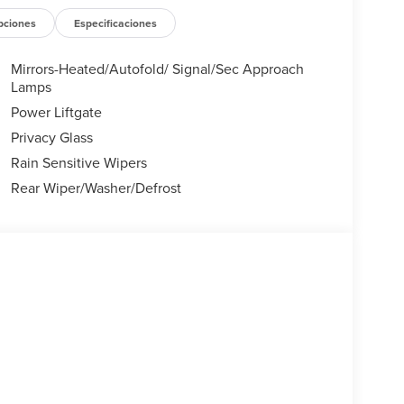
pant sensing airbag, Outside temperature display,
er door bin, Passenger vanity mirror, Power door
pciones
Especificaciones
nger seat, Power steering, Power windows, Radio
 reading lights, Rear seat center armrest, Rear
Mirrors-Heated/Autofold/ Signal/Sec Approach
try, Security system, Speed control, Speed-
Lamps
ear seat, Spoiler, Steering wheel memory, Steering
Power Liftgate
teering wheel, Tilt steering wheel, Traction
Privacy Glass
 Variably intermittent wipers. All books & keys (when
Rain Sensitive Wipers
one / Droid Navigation Compatible. 29/31
s Event Bonus Cash. Exp. 08/31/2026 $4000 -
Rear Wiper/Washer/Defrost