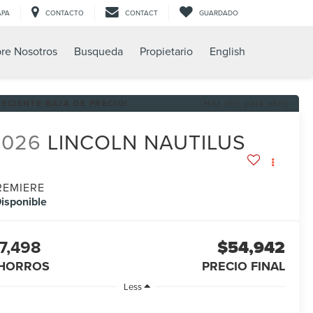
APA
CONTACTO
CONTACT
GUARDADO
re Nosotros
Busqueda
Propietario
English
RECIENTE BAJA DE PRECIO!
Haz clic para abrir
2026
LINCOLN NAUTILUS
REMIERE
isponible
7,498
$54,942
HORROS
PRECIO FINAL
Less