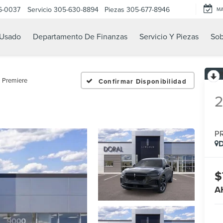
6-0037
Servicio
305-630-8894
Piezas
305-677-8946
M
Usado
Departamento De Finanzas
Servicio Y Piezas
Sob
Premiere
Confirmar Disponibilidad
P
D
$
A