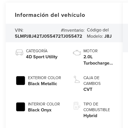
Información del vehículo
Código del
VIN:
#Inventario:
5LMPJ8J42TJ055472
TJ055472
Modelo:
J8J
CATEGORÍA
MOTOR
4D Sport Utility
2.0L
Turbocharged
I-4 HEV
Engine
EXTERIOR COLOR
CAJA DE
Black Metallic
CAMBIOS
CVT
INTERIOR COLOR
TIPO DE
Black Onyx
COMBUSTIBLE
Hybrid