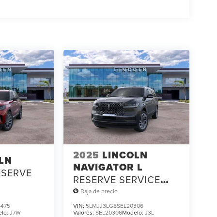
2025
LINCOLN
LN
NAVIGATOR L
ESERVE
RESERVE SERVICE
LOANER
Baja de precio
475
VIN:
5LMJJ3LG8SEL20306
elo:
J7W
Valores:
SEL20306
Modelo:
J3L