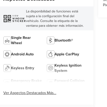
Pi
La disponibilidad de funciones está
sujeta a la configuración final del
VIEW
WINDOW
vehículo. Consulte la etiqueta de la
STICKER
ventana para obtener más información.
Single Rear
Bluetooth®
Wheel
Android Auto
Apple CarPlay
Keyless Ignition
Keyless Entry
System
Emergency Brake
Forward Collision
Assist
Warning
Ver Aspectos Destacados Más...