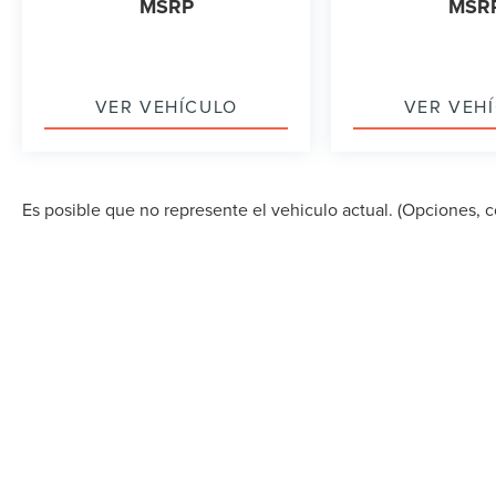
MSRP
MSR
VER VEHÍCULO
VER VEH
Es posible que no represente el vehiculo actual. (Opciones, co
DERECHOS DE AUTOR © 2026
POR
DEALERON
|
MA
STREET,
MIAMI,
FL
33157
| VENTAS:
305-686-0037