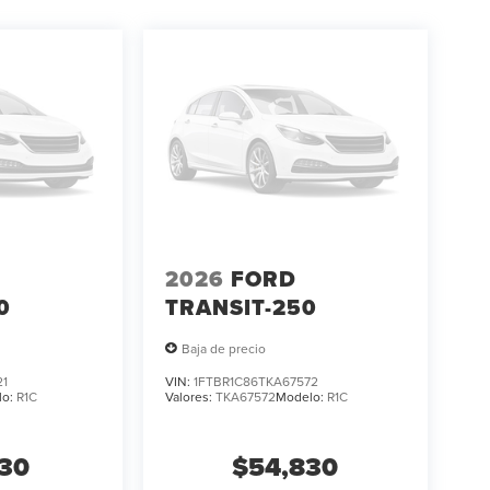
2026
FORD
0
TRANSIT-250
Baja de precio
21
VIN:
1FTBR1C86TKA67572
lo:
R1C
Valores:
TKA67572
Modelo:
R1C
130
$54,830