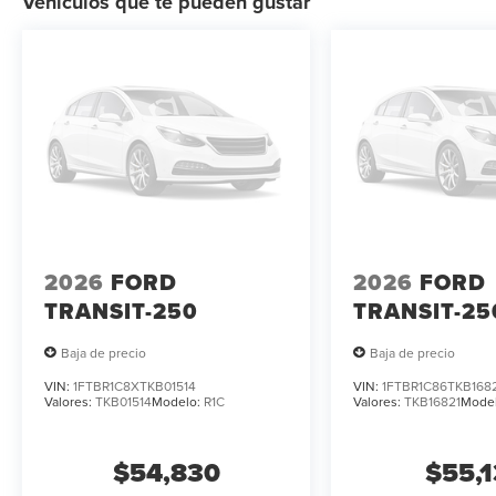
Vehículos que te pueden gustar
2026
FORD
2026
FORD
TRANSIT-250
TRANSIT-25
Baja de precio
Baja de precio
VIN:
1FTBR1C8XTKB01514
VIN:
1FTBR1C86TKB168
Valores:
TKB01514
Modelo:
R1C
Valores:
TKB16821
Mode
$54,830
$55,