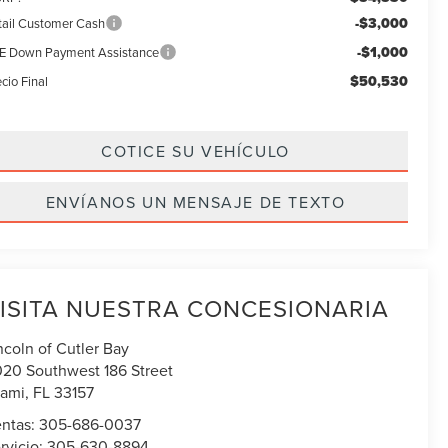
-$3,000
tail Customer Cash
-$1,000
E Down Payment Assistance
$50,530
cio Final
COTICE SU VEHÍCULO
ENVÍANOS UN MENSAJE DE TEXTO
ISITA NUESTRA CONCESIONARIA
ncoln of Cutler Bay
020 Southwest 186 Street
ami
,
FL
33157
ntas:
305-686-0037
rvicio:
305-630-8894