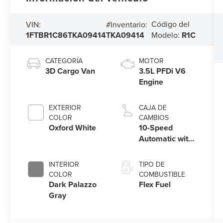
Código del
VIN:
#Inventario:
1FTBR1C86TKA09414
TKA09414
Modelo:
R1C
CATEGORÍA
MOTOR
3D Cargo Van
3.5L PFDi V6
Engine
EXTERIOR
CAJA DE
COLOR
CAMBIOS
Oxford White
10-Speed
Automatic with
Overdrive
INTERIOR
TIPO DE
COLOR
COMBUSTIBLE
Dark Palazzo
Flex Fuel
Gray