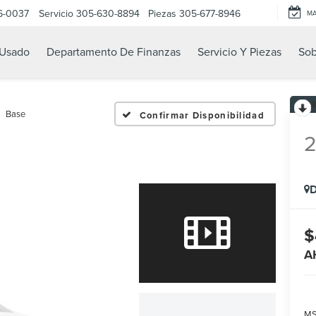
6-0037
Servicio
305-630-8894
Piezas
305-677-8946
M
Usado
Departamento De Finanzas
Servicio Y Piezas
Sob
Base
Confirmar Disponibilidad
D
$
A
MS