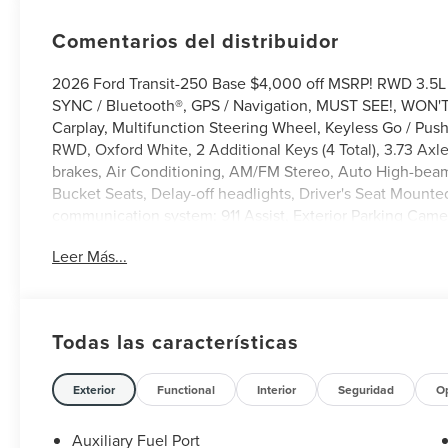
Comentarios del distribuidor
2026 Ford Transit-250 Base $4,000 off MSRP! RWD 3.5L
SYNC / Bluetooth®, GPS / Navigation, MUST SEE!, WON'T 
Carplay, Multifunction Steering Wheel, Keyless Go / Push
RWD, Oxford White, 2 Additional Keys (4 Total), 3.73 Axl
brakes, Air Conditioning, AM/FM Stereo, Auto High-beam 
Bucket Seats, Delay-off headlights, Driver's Seat Mounte
communication system: 911 Assist, Exterior Parking Came
Included), Front anti-roll bar, Front Bucket Seats, Front
Leer Más...
Fully automatic headlights, Illuminated entry, Load Are
Navigation, Order Code 101A, Overhead airbag, Panic ala
bin, Power windows, Remote keyless entry, Speed contro
Tachometer, Telescoping steering wheel, Tilt steering whe
Todas las características
Bucket Seats.
Exterior
Functional
Interior
Seguridad
O
Auxiliary Fuel Port