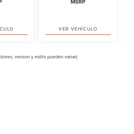
P
MSRP
ÍCULO
VER VEHÍCULO
lores, version y estilo pueden variar)
PA DEL SITIO
|
PRIVACIDAD
|
TEKION PRIVACY
| LINCOLN OF CUT