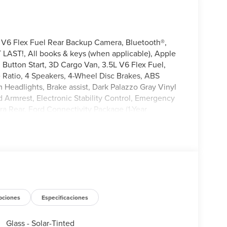
 V6 Flex Fuel Rear Backup Camera, Bluetooth®,
LAST!, All books & keys (when applicable), Apple
 Button Start, 3D Cargo Van, 3.5L V6 Flex Fuel,
e Ratio, 4 Speakers, 4-Wheel Disc Brakes, ABS
Headlights, Brake assist, Dark Palazzo Gray Vinyl
d Armrest, Electronic Stability Control, Emergency
ra Rear, Ford Connectivity Package (1-Year
 reading lights, Front wheel independent suspension,
a Protection Package, Navigation system: Connected
rm, Passenger cancellable airbag, Passenger door
l, Steering wheel mounted audio controls, SYNC 4,
el, Variably intermittent wipers, Vinyl Front
pciones
Especificaciones
Glass - Solar-Tinted