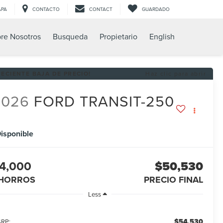
APA
CONTACTO
CONTACT
GUARDADO
re Nosotros
Busqueda
Propietario
English
RECIENTE BAJA DE PRECIO!
Haz clic para abrir
2026
FORD TRANSIT-250
isponible
4,000
$50,530
HORROS
PRECIO FINAL
Less
$54,530
RP: