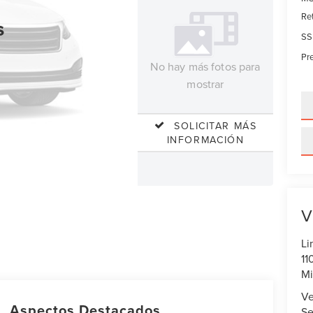
Re
s
SS
Pre
No hay más fotos para
mostrar
SOLICITAR MÁS
INFORMACIÓN
V
Li
11
Mi
Ve
Aspectos Destacados
Se