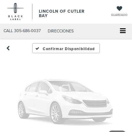
Fotos No
LINCOLN OF CUTLER
Disponibles
BAY
GUARDADO
CALL
305-686-0037
DIRECCIONES
Por favor, revise luego
Confirmar Disponibilidad