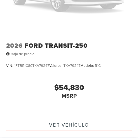
2026
FORD TRANSIT-250
Baja de precio
VIN:
1FTBR1C80TKA79247
Valores:
TKA79247
Modelo:
R1C
$54,830
MSRP
VER VEHÍCULO