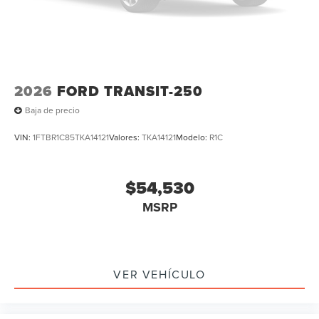
2026
FORD TRANSIT-250
Baja de precio
VIN:
1FTBR1C85TKA14121
Valores:
TKA14121
Modelo:
R1C
$54,530
MSRP
VER VEHÍCULO