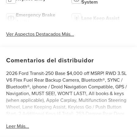
System
Emergency Brake
Lane Keep Assist
Assist
Ver Aspectos Destacados Más...
Comentarios del distribuidor
2026 Ford Transit-250 Base $4,000 off MSRP! RWD 3.5L
V6 Flex Fuel Rear Backup Camera, Bluetooth®, SYNC /
Bluetooth®, iphone / Droid Navigation Compatible, GPS /
Navigation, MUST SEE!, WON'T LAST!, All books & keys
(when applicable), Apple Carplay, Multifunction Steering
Wheel, Lane Keeping Assist, Keyless Go / Push Button
Start, 2 Additional Keys (4 Total), 253-Degree Rear Door
Opening, 3.73 Axle Ratio, 4 Speakers, 4-Wheel Disc
Leer Más...
Brakes, 6 Cargo Tie-Down Hooks, ABS brakes, Air
Conditioning, AM/FM Stereo, Apple CarPlay/Android