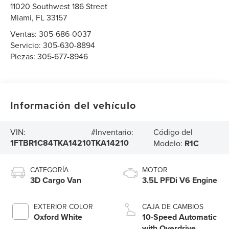
11020 Southwest 186 Street
Miami
,
FL
33157
Ventas:
305-686-0037
Servicio:
305-630-8894
Piezas:
305-677-8946
Información del vehículo
Código del
VIN:
#Inventario:
1FTBR1C84TKA14210
TKA14210
Modelo:
R1C
CATEGORÍA
MOTOR
3D Cargo Van
3.5L PFDi V6 Engine
EXTERIOR COLOR
CAJA DE CAMBIOS
Oxford White
10-Speed Automatic
with Overdrive