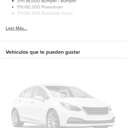
3Yr/36,000 Bumper / Bumper
Wipers - Rain-Sensing
5Yr/60,000 Powertrain
5Yr/60,000 Roadside Assist
Leer Más...
Vehículos que te pueden gustar