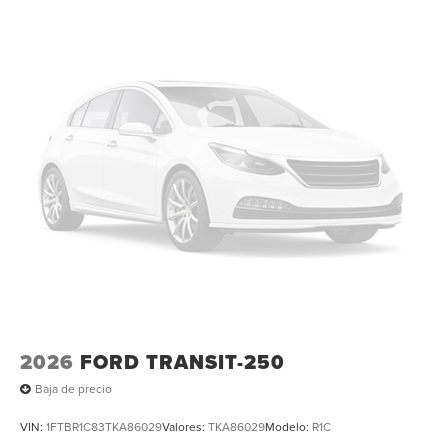
2026
FORD TRANSIT-250
Baja de precio
VIN:
1FTBR1C83TKA86029
Valores:
TKA86029
Modelo:
R1C