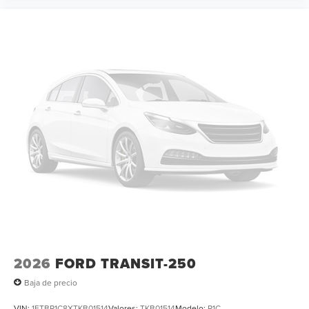
2026
FORD TRANSIT-250
Baja de precio
VIN:
1FTBR1C8XTKB01514
Valores:
TKB01514
Modelo:
R1C