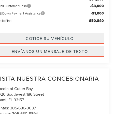
-$3,000
tail Customer Cash
-$1,000
E Down Payment Assistance
$50,840
cio Final
COTICE SU VEHÍCULO
ENVÍANOS UN MENSAJE DE TEXTO
ISITA NUESTRA CONCESIONARIA
ncoln of Cutler Bay
020 Southwest 186 Street
ami
,
FL
33157
ntas:
305-686-0037
rvicio:
305-630-8894