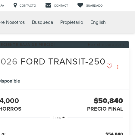
APA
CONTACTO
CONTACT
GUARDADO
re Nosotros
Busqueda
Propietario
English
RECIENTE BAJA DE PRECIO!
Haz clic para abrir
2026
FORD TRANSIT-250
isponible
4,000
$50,840
HORROS
PRECIO FINAL
Less
$54,840
RP: