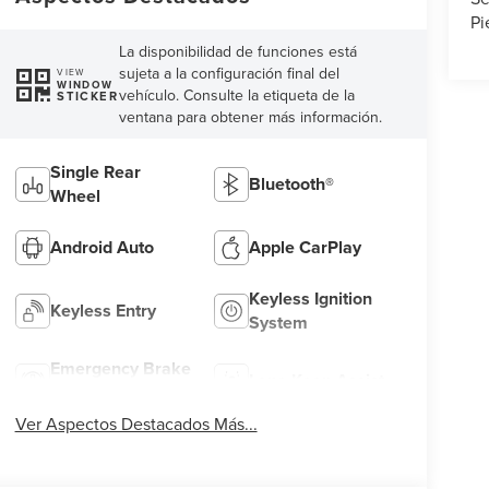
Pi
La disponibilidad de funciones está
sujeta a la configuración final del
VIEW
WINDOW
vehículo. Consulte la etiqueta de la
STICKER
ventana para obtener más información.
Single Rear
Bluetooth®
Wheel
Android Auto
Apple CarPlay
Keyless Ignition
Keyless Entry
System
Emergency Brake
Lane Keep Assist
Assist
Ver Aspectos Destacados Más...