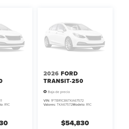
2026
FORD
0
TRANSIT-250
Baja de precio
21
VIN:
1FTBR1C86TKA67572
lo:
R1C
Valores:
TKA67572
Modelo:
R1C
130
$54,830