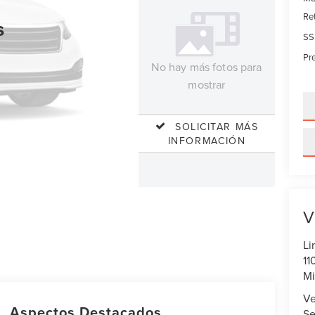
Re
s
SS
Pre
No hay más fotos para
mostrar
SOLICITAR MÁS
INFORMACIÓN
V
Li
11
Mi
Ve
Aspectos Destacados
Se