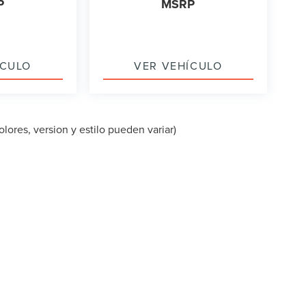
P
MSRP
ÍCULO
VER VEHÍCULO
lores, version y estilo pueden variar)
PA DEL SITIO
|
PRIVACIDAD
|
TEKION PRIVACY
| LINCOLN OF CUT