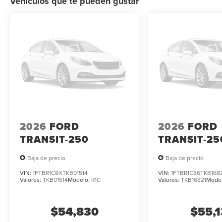
Vehículos que te pueden gustar
2026
FORD
2026
FORD
TRANSIT-250
TRANSIT-25
Baja de precio
Baja de precio
VIN:
1FTBR1C8XTKB01514
VIN:
1FTBR1C86TKB168
Valores:
TKB01514
Modelo:
R1C
Valores:
TKB16821
Mode
$54,830
$55,