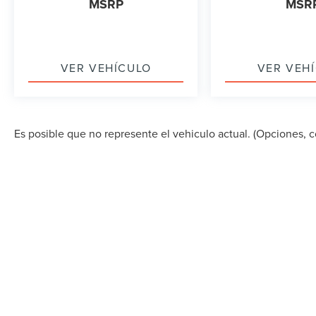
MSRP
MSR
VER VEHÍCULO
VER VEH
Es posible que no represente el vehiculo actual. (Opciones, co
DERECHOS DE AUTOR © 2026
POR
DEALERON
|
MA
STREET,
MIAMI,
FL
33157
| VENTAS:
305-686-0037