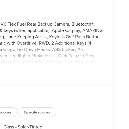
 V6 Flex Fuel Rear Backup Camera, Bluetooth®,
& keys (when applicable), Apple Carplay, AMAZING
ng, Lane Keeping Assist, Keyless Go / Push Button
tic with Overdrive, RWD, 2 Additional Keys (4
, 6 Cargo Tie-Down Hooks, ABS brakes, Air
m Headlights, Brake assist, Dark Palazzo Gray
, Driver's Seat Mounted Armrest, Dual front side
communication system: 911 Assist, Exterior Parking
Front anti-roll bar, Front Bucket Seats, Full Rear
ection Package, Low tire pressure warning,
ing airbag, Order Code 101A, Panic alarm,
 Remote keyless entry, Speed control, Steering
scoping steering wheel, Tilt steering wheel,
t Bucket Seats.
pciones
Especificaciones
Glass - Solar-Tinted