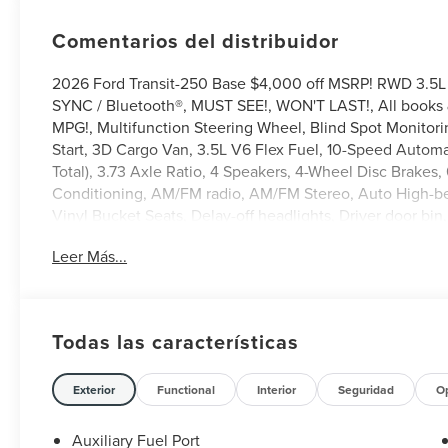
Comentarios del distribuidor
2026 Ford Transit-250 Base $4,000 off MSRP! RWD 3.5L
SYNC / Bluetooth®, MUST SEE!, WON'T LAST!, All books 
MPG!, Multifunction Steering Wheel, Blind Spot Monitori
Start, 3D Cargo Van, 3.5L V6 Flex Fuel, 10-Speed Automa
Total), 3.73 Axle Ratio, 4 Speakers, 4-Wheel Disc Brakes
Conditioning, AM/FM radio, AM/FM Stereo, Auto High-bea
Vinyl Bucket Seats, Delay-off headlights, Driver door bin
impact airbags, Electronic Stability Control, Emergency 
Leer Más...
Camera Rear, Ford Connectivity Package (1-Year Included), 
Compartment Lighting, Illuminated entry, Load Area Prot
Navigation system: Connected Navigation, Occupant sens
Passenger door bin, Power door mirrors, Power windows,
Todas las características
wheel mounted audio controls, SYNC 4, Tachometer, Tele
Traction control, Variably intermittent wipers, Vinyl Fron
Exterior
Functional
Interior
Seguridad
O
Auxiliary Fuel Port