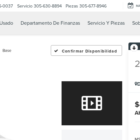
6-0037
Servicio
305-630-8894
Piezas
305-677-8946
M
Usado
Departamento De Finanzas
Servicio Y Piezas
Sob
Base
Confirmar Disponibilidad
D
$
A
MS