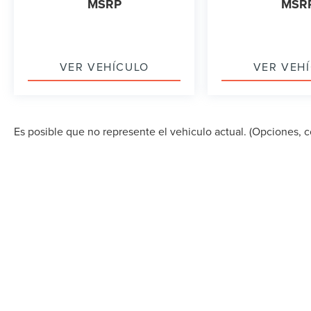
MSRP
MSR
VER VEHÍCULO
VER VEH
Es posible que no represente el vehiculo actual. (Opciones, co
DERECHOS DE AUTOR © 2026
POR
DEALERON
|
MA
STREET,
MIAMI,
FL
33157
| VENTAS:
305-686-0037