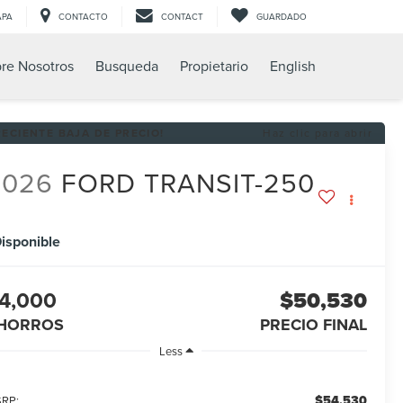
APA
CONTACTO
CONTACT
GUARDADO
re Nosotros
Busqueda
Propietario
English
RECIENTE BAJA DE PRECIO!
Haz clic para abrir
2026
FORD TRANSIT-250
isponible
4,000
$50,530
HORROS
PRECIO FINAL
Less
$54,530
RP: