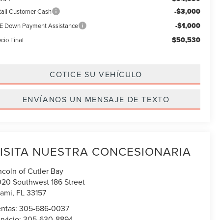
-$3,000
tail Customer Cash
-$1,000
E Down Payment Assistance
$50,530
cio Final
COTICE SU VEHÍCULO
ENVÍANOS UN MENSAJE DE TEXTO
ISITA NUESTRA CONCESIONARIA
ncoln of Cutler Bay
020 Southwest 186 Street
ami
,
FL
33157
ntas:
305-686-0037
rvicio:
305-630-8894