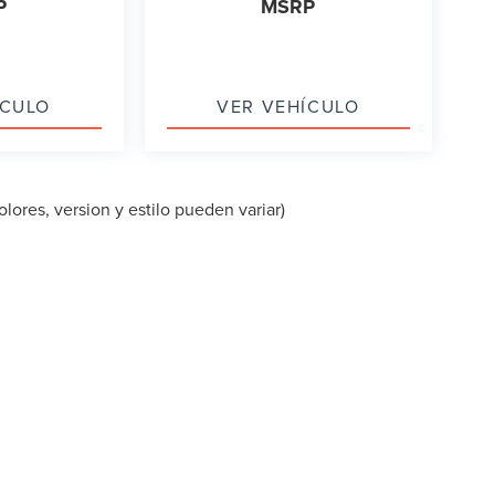
P
MSRP
ÍCULO
VER VEHÍCULO
lores, version y estilo pueden variar)
PA DEL SITIO
|
PRIVACIDAD
|
TEKION PRIVACY
| LINCOLN OF CUT