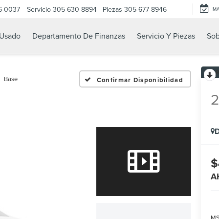
6-0037
Servicio
305-630-8894
Piezas
305-677-8946
M
Usado
Departamento De Finanzas
Servicio Y Piezas
Sob
Base
Confirmar Disponibilidad
D
$
A
MS