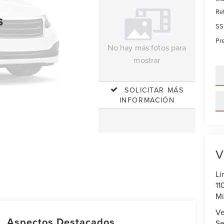
Re
s
SS
Pre
No hay más fotos para
mostrar
SOLICITAR MÁS
INFORMACIÓN
V
Li
11
Mi
Ve
Aspectos Destacados
Se