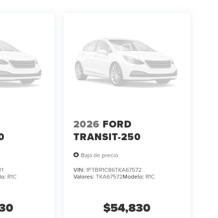
2026
FORD
0
TRANSIT-250
Baja de precio
21
VIN:
1FTBR1C86TKA67572
lo:
R1C
Valores:
TKA67572
Modelo:
R1C
130
$54,830