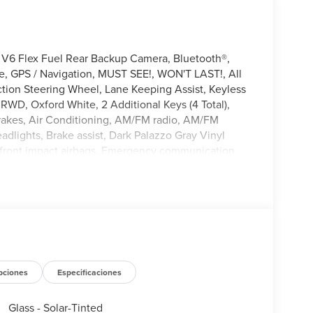
 V6 Flex Fuel Rear Backup Camera, Bluetooth®,
e, GPS / Navigation, MUST SEE!, WON'T LAST!, All
ction Steering Wheel, Lane Keeping Assist, Keyless
 RWD, Oxford White, 2 Additional Keys (4 Total),
brakes, Air Conditioning, AM/FM radio, AM/FM
lights, Brake assist, Dark Palazzo Gray Vinyl
al front impact airbags, Emergency communication
nectivity Package (1-Year Included), Front anti-roll
atic headlights, Illuminated entry, Load Area
e 101A, Overhead airbag, Panic alarm, Passenger
rors, Power windows, Remote keyless entry, Speed
 Tachometer, Telescoping steering wheel, Tilt
 Bucket Seats.
pciones
Especificaciones
Glass - Solar-Tinted