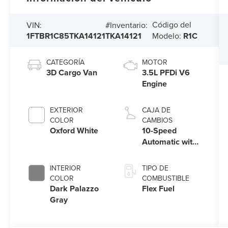
Código del
VIN:
#Inventario:
1FTBR1C85TKA14121
TKA14121
Modelo:
R1C
CATEGORÍA
MOTOR
3D Cargo Van
3.5L PFDi V6
Engine
EXTERIOR
CAJA DE
COLOR
CAMBIOS
Oxford White
10-Speed
Automatic with
Overdrive
INTERIOR
TIPO DE
COLOR
COMBUSTIBLE
Dark Palazzo
Flex Fuel
Gray