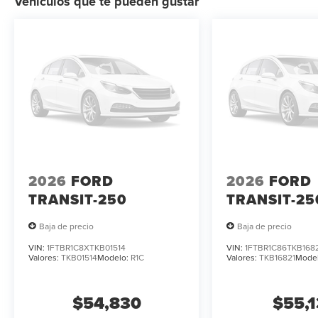
Vehículos que te pueden gustar
2026
FORD
2026
FORD
TRANSIT-250
TRANSIT-25
Baja de precio
Baja de precio
VIN:
1FTBR1C8XTKB01514
VIN:
1FTBR1C86TKB168
Valores:
TKB01514
Modelo:
R1C
Valores:
TKB16821
Mode
$54,830
$55,