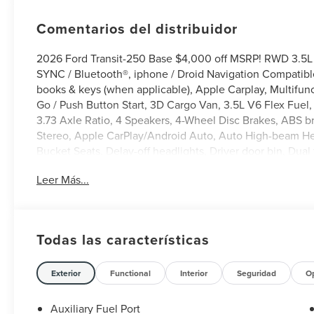
Comentarios del distribuidor
2026 Ford Transit-250 Base $4,000 off MSRP! RWD 3.5L
SYNC / Bluetooth®, iphone / Droid Navigation Compatibl
books & keys (when applicable), Apple Carplay, Multifun
Go / Push Button Start, 3D Cargo Van, 3.5L V6 Flex Fuel,
3.73 Axle Ratio, 4 Speakers, 4-Wheel Disc Brakes, ABS 
Stereo, Apple CarPlay/Android Auto, Auto High-beam Head
Bucket Seats, Delay-off headlights, Driver door bin, Du
system: 911 Assist, Exterior Parking Camera Rear, Ford Con
Leer Más...
bar, Front Bucket Seats, Front reading lights, Fully autom
Protection Package, Occupant sensing airbag, Order Cod
cancellable airbag, Passenger door bin, Power door mir
control, Steering wheel mounted audio controls, SYNC 4,
Todas las características
steering wheel, Variably intermittent wipers, Vinyl Front
Exterior
Functional
Interior
Seguridad
O
Auxiliary Fuel Port