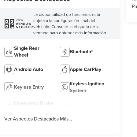
Pi
La disponibilidad de funciones está
sujeta a la configuración final del
VIEW
WINDOW
vehículo. Consulte la etiqueta de la
STICKER
ventana para obtener más información.
Single Rear
Bluetooth®
Wheel
Android Auto
Apple CarPlay
Keyless Ignition
Keyless Entry
System
Emergency Brake
Lane Keep Assist
Assist
Ver Aspectos Destacados Más...