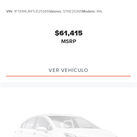
VIN:
1FTER4LR4TLE25365
Valores:
STKE25365
Modelo:
R4L
$61,415
MSRP
VER VEHÍCULO