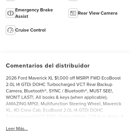
Emergency Brake
Rear View Camera
Assist
Cruise Control
Comentarios del distribuidor
2026 Ford Maverick XL $1,000 off MSRP! FWD EcoBoost
2.0L I4 GTDi DOHC Turbocharged VCT Rear Backup
Camera, Bluetooth®, SYNC / Bluetooth®, MUST SEE!,
WON'T LAST!, All books & keys (when applicable),
AMAZING MPG!, Multifunction Steering Wheel, Maverick
XL, 4D Crew Cab, EcoBoost 2.0L I4 GTDi DOHC
Turbocharged VCT, FWD, Oxford White, 2.91 Axle Ratio, 4-
Wheel Disc Brakes, 6 Speakers, ABS brakes, Air
Leer Más...
Conditioning, AM/FM radio: SiriusXM with 360L, Apple