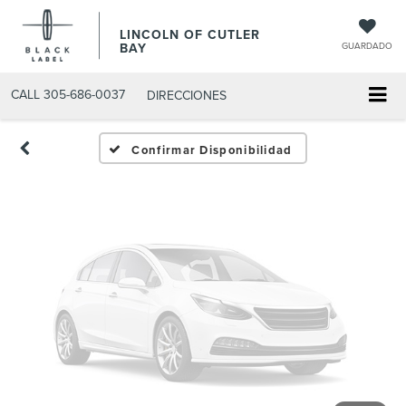
Fotos No
LINCOLN OF CUTLER
Disponibles
BAY
GUARDADO
CALL
305-686-0037
DIRECCIONES
Por favor, revise luego
Confirmar Disponibilidad