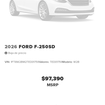
2026
FORD F-250SD
Baja de precio
VIN:
1FT8W2BM2TED01759
Valores:
TED01759
Modelo:
W2B
$97,390
MSRP