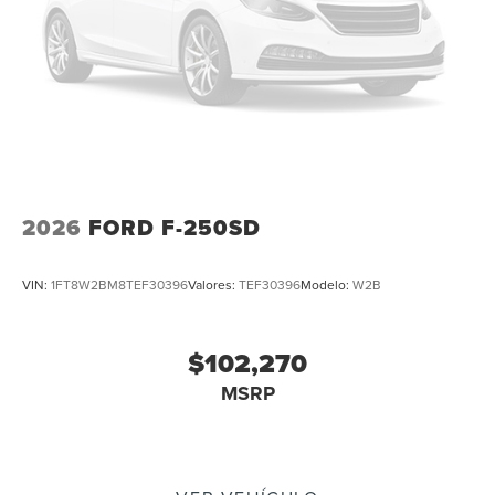
2026
FORD F-250SD
VIN:
1FT8W2BM8TEF30396
Valores:
TEF30396
Modelo:
W2B
$102,270
MSRP