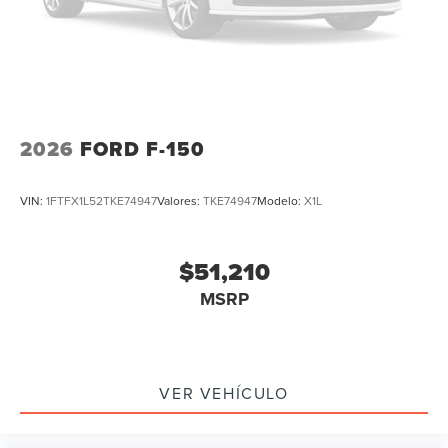
2026
FORD F-150
VIN:
1FTFX1L52TKE74947
Valores:
TKE74947
Modelo:
X1L
$51,210
MSRP
VER VEHÍCULO