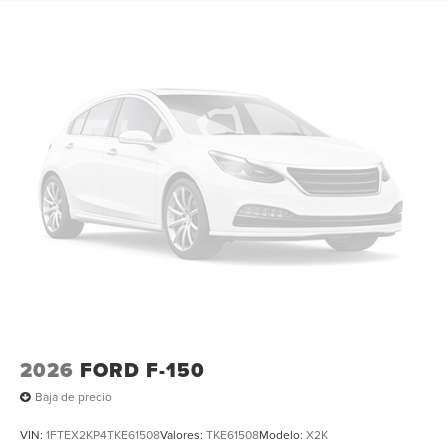
2026
FORD F-150
Baja de precio
VIN:
1FTEX2KP4TKE61508
Valores:
TKE61508
Modelo:
X2K