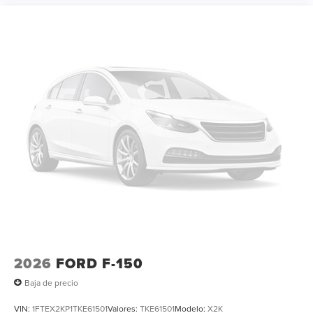
2026
FORD F-150
Baja de precio
VIN:
1FTEX2KP1TKE61501
Valores:
TKE61501
Modelo:
X2K