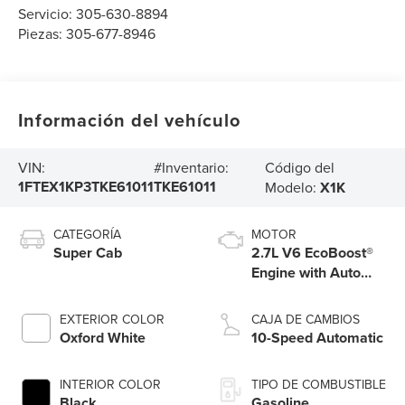
Servicio:
305-630-8894
Piezas:
305-677-8946
Información del vehículo
Código del
VIN:
#Inventario:
1FTEX1KP3TKE61011
TKE61011
Modelo:
X1K
CATEGORÍA
MOTOR
Super Cab
2.7L V6 EcoBoost®
Engine with Auto
Start-Stop
Technology
EXTERIOR COLOR
CAJA DE CAMBIOS
Oxford White
10-Speed Automatic
INTERIOR COLOR
TIPO DE COMBUSTIBLE
Black
Gasoline