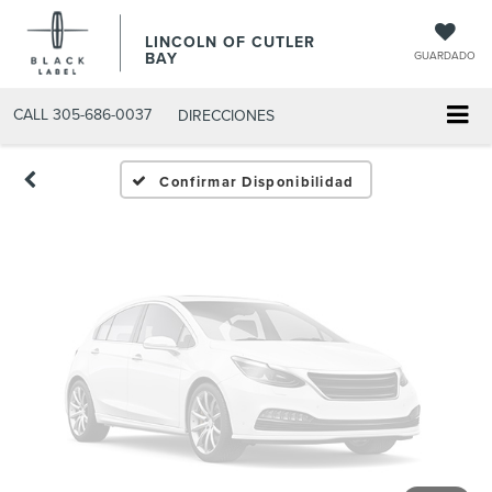
Fotos No
LINCOLN OF CUTLER
Disponibles
BAY
GUARDADO
CALL
305-686-0037
DIRECCIONES
Por favor, revise luego
Confirmar Disponibilidad