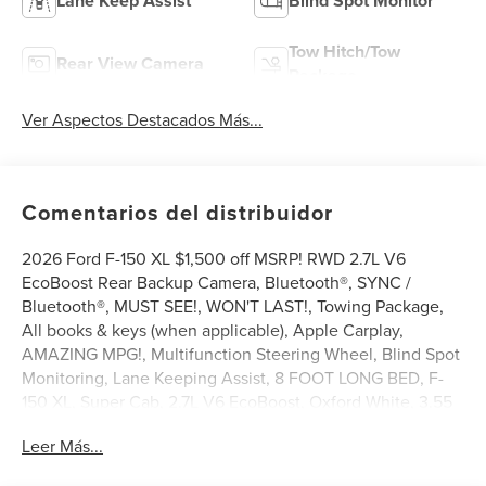
Lane Keep Assist
Blind Spot Monitor
Tow Hitch/Tow
Rear View Camera
Package
Ver Aspectos Destacados Más...
Comentarios del distribuidor
2026 Ford F-150 XL $1,500 off MSRP! RWD 2.7L V6
EcoBoost Rear Backup Camera, Bluetooth®, SYNC /
Bluetooth®, MUST SEE!, WON'T LAST!, Towing Package,
All books & keys (when applicable), Apple Carplay,
AMAZING MPG!, Multifunction Steering Wheel, Blind Spot
Monitoring, Lane Keeping Assist, 8 FOOT LONG BED, F-
150 XL, Super Cab, 2.7L V6 EcoBoost, Oxford White, 3.55
Axle Ratio, 4-Wheel Disc Brakes, 6 Speakers, ABS brakes,
Leer Más...
Air Conditioning, AM/FM radio: SiriusXM with 360L, Brake
assist, Compass, Delay-off headlights, Driver door bin,