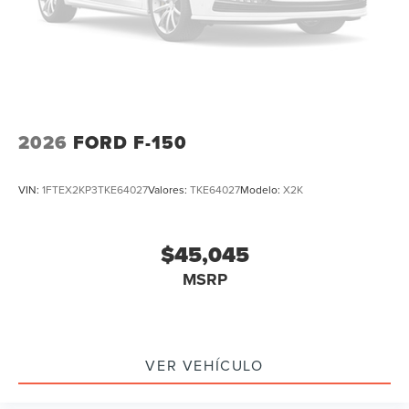
2026
FORD F-150
VIN:
1FTEX2KP3TKE64027
Valores:
TKE64027
Modelo:
X2K
$45,045
MSRP
VER VEHÍCULO