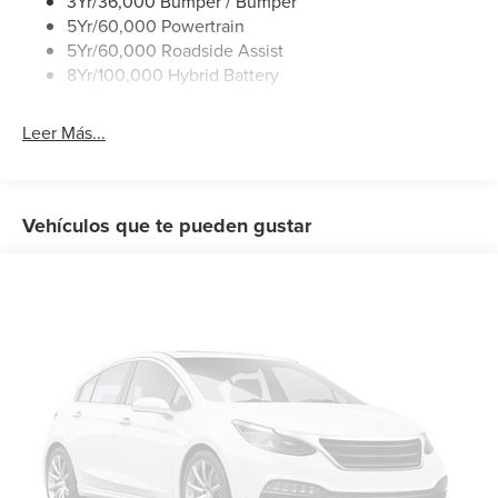
3Yr/36,000 Bumper / Bumper
Wipers- Intermittent
5Yr/60,000 Powertrain
5Yr/60,000 Roadside Assist
8Yr/100,000 Hybrid Battery
Leer Más...
Vehículos que te pueden gustar