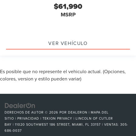
$61,990
MSRP
VER VEHÍCULO
Es posible que no represente el vehiculo actual. (Opciones,
colores, version y estilo pueden variar)
DERECHOS DE AUTOR © 2026
POR
DEALERON
|
MAPA DEL
SITIO
|
PRIVACIDAD
|
TEKION PRIVACY
| LINCOLN OF CUTLER
BAY
|
11020 SOUTHWEST 186 STREET,
MIAMI,
FL
33157
| VENTAS:
305-
686-0037