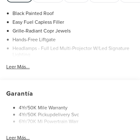
Black Painted Roof
Easy Fuel Capless Filler
Grille-Radiant Copr Jewels
Hands-Free Liftgate
Headlamps - Full Led Multi-Projector W/Led Signature
Lighting
Lincoln Embrace
Leer Más...
Mirrors-Heated/Autofold/ Signal/Sec Approach Lamps
Panoramic Vista Roof W/ Power Shade
Privacy Glass
Garantía
Rain Sensitive Wipers
Rear Wiper/Washer/Defrost
4Yr/50K Mile Warranty
4Yr/50K Pickupdelivery Svc
6Yr/70K Mi Powertrain Warr
Leer Más...