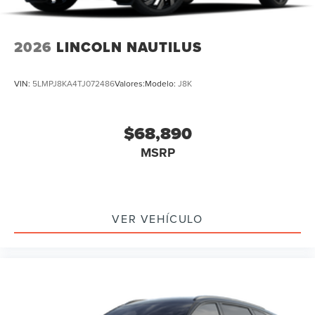
2026
LINCOLN NAUTILUS
VIN:
5LMPJ8KA4TJ072486
Valores:
Modelo:
J8K
$68,890
MSRP
VER VEHÍCULO