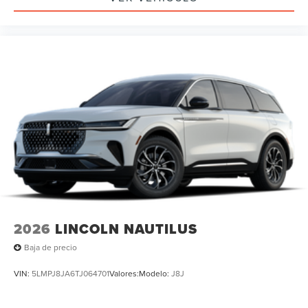
2026
LINCOLN NAUTILUS
Baja de precio
VIN:
5LMPJ8JA6TJ064701
Valores:
Modelo:
J8J