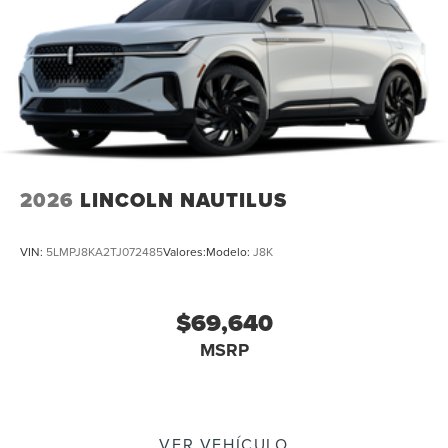
2026
LINCOLN NAUTILUS
VIN:
5LMPJ8KA2TJ072485
Valores:
Modelo:
J8K
$69,640
MSRP
VER VEHÍCULO