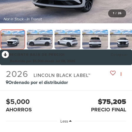
1
/
26
RECIENTE BAJA DE PRECIO!
Colapsar
Reducido por $5,000 desde Jul 08, 2026
2026
LINCOLN BLACK LABEL™
Ordenado por el distribuidor
$5,000
$75,205
AHORROS
PRECIO FINAL
Less