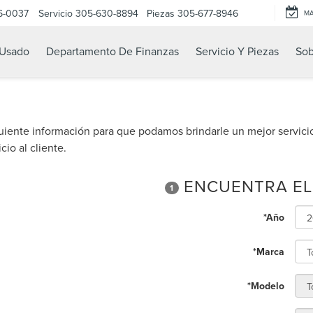
6-0037
Servicio
305-630-8894
Piezas
305-677-8946
M
Usado
Departamento De Finanzas
Servicio Y Piezas
Sob
uiente información para que podamos brindarle un mejor servici
cio al cliente.
ENCUENTRA EL
1
*Año
*Marca
*Modelo