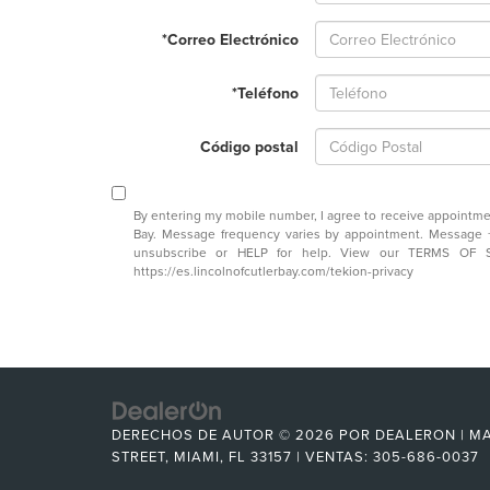
*Correo Electrónico
*Teléfono
Código postal
By entering my mobile number, I agree to receive appointmen
Bay. Message frequency varies by appointment. Message +
unsubscribe or HELP for help. View our TERMS OF 
https://es.lincolnofcutlerbay.com/tekion-privacy
DERECHOS DE AUTOR © 2026
POR
DEALERON
|
MA
STREET,
MIAMI,
FL
33157
| VENTAS:
305-686-0037