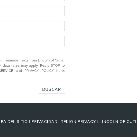
t reminder texts from Lincoln of Cutler
 data rates may apply. Reply STOP to
SERVICE and PRIVACY POLICY here:
BUSCAR
PA DEL SITIO
|
PRIVACIDAD
|
TEKION PRIVACY
| LINCOLN OF CUT