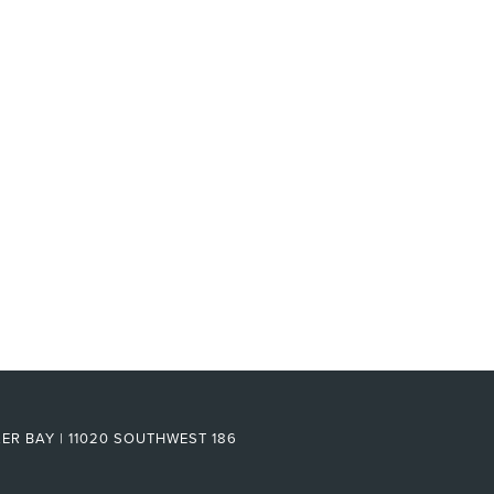
LER BAY
|
11020 SOUTHWEST 186