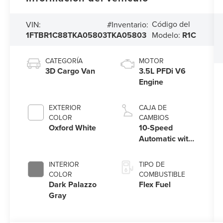
Código del
VIN:
#Inventario:
1FTBR1C88TKA05803
TKA05803
Modelo:
R1C
CATEGORÍA
MOTOR
3D Cargo Van
3.5L PFDi V6
Engine
EXTERIOR
CAJA DE
COLOR
CAMBIOS
Oxford White
10-Speed
Automatic with
Overdrive
INTERIOR
TIPO DE
COLOR
COMBUSTIBLE
Dark Palazzo
Flex Fuel
Gray