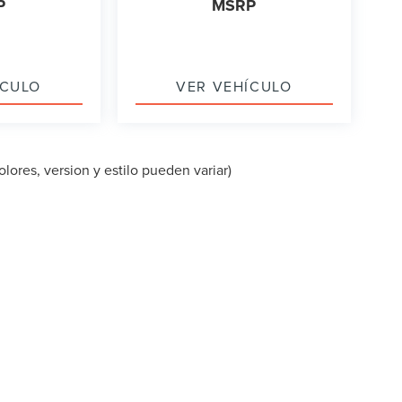
P
MSRP
ÍCULO
VER VEHÍCULO
lores, version y estilo pueden variar)
PA DEL SITIO
|
PRIVACIDAD
|
TEKION PRIVACY
| LINCOLN OF CUT