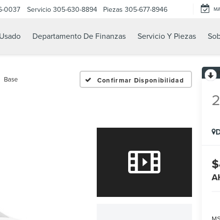
6-0037
Servicio
305-630-8894
Piezas
305-677-8946
M
Usado
Departamento De Finanzas
Servicio Y Piezas
Sob
Base
Confirmar Disponibilidad
D
$
A
MS