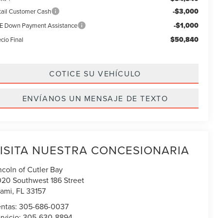
-$3,000
tail Customer Cash
-$1,000
E Down Payment Assistance
$50,840
cio Final
COTICE SU VEHÍCULO
ENVÍANOS UN MENSAJE DE TEXTO
ISITA NUESTRA CONCESIONARIA
ncoln of Cutler Bay
020 Southwest 186 Street
ami
,
FL
33157
ntas:
305-686-0037
rvicio:
305-630-8894