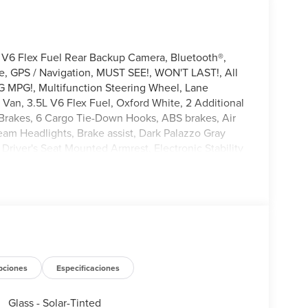
 V6 Flex Fuel Rear Backup Camera, Bluetooth®,
e, GPS / Navigation, MUST SEE!, WON'T LAST!, All
G MPG!, Multifunction Steering Wheel, Lane
 Van, 3.5L V6 Flex Fuel, Oxford White, 2 Additional
c Brakes, 6 Cargo Tie-Down Hooks, ABS brakes, Air
m Headlights, Brake assist, Dark Palazzo Gray
 Driver's Seat Mounted Armrest, Electronic Stability
xterior Parking Camera Rear, Ford Connectivity
t Seats, Front reading lights, Front wheel
 Fully automatic headlights, Illuminated entry,
uel Tank (31 Gallons), Navigation system:
ode 101A, Overhead airbag, Panic alarm,
r windows, Remote keyless entry, Speed control,
er, Telescoping steering wheel, Tilt steering
eats.
pciones
Especificaciones
Glass - Solar-Tinted