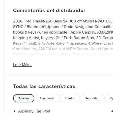
Comentarios del distribuidor
2026 Ford Transit-250 Base $4,000 off MSRP! RWD 3.5L
SYNC / Bluetooth®, iphone / Droid Navigation Compatibl
books & keys (when applicable), Apple Carplay, AMAZIN
Keeping Assist, Keyless Go / Push Button Start, 3D Cargo
Keys (4 Total), 3.73 Axle Ratio, 4 Speakers, 4-Wheel Dis
Conditioning, AM/FM radio, AM/FM Stereo, Auto High-bea
Vinyl Bucket Seats, Delay-off headlights, Driver door bin,
Control, Emergency communication system: 911 Assist, E
Leer Más...
Package (1-Year Included), Front anti-roll bar, Front Bucke
independent suspension, Full Rear Compartment Lighting,
Load Area Protection Package, Midship Extended Range F
Connected Navigation, Occupant sensing airbag, Order C
Todas las características
Passenger cancellable airbag, Power door mirrors, Powe
Steering wheel mounted audio controls, SYNC 4, Tachomet
wheel, Variably intermittent wipers, Vinyl Front Bucket S
Exterior
Functional
Interior
Seguridad
O
Auxiliary Fuel Port