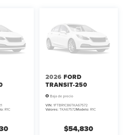
2026
FORD
0
TRANSIT-250
Baja de precio
21
VIN:
1FTBR1C86TKA67572
lo:
R1C
Valores:
TKA67572
Modelo:
R1C
130
$54,830