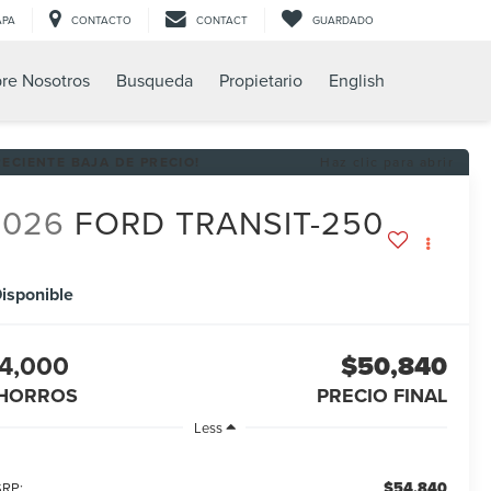
APA
CONTACTO
CONTACT
GUARDADO
re Nosotros
Busqueda
Propietario
English
RECIENTE BAJA DE PRECIO!
Haz clic para abrir
2026
FORD TRANSIT-250
isponible
4,000
$50,840
HORROS
PRECIO FINAL
Less
$54,840
RP: