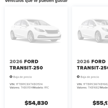
Vehículos que te pueden gustar
2026
FORD
2026
FORD
TRANSIT-250
TRANSIT-25
Baja de precio
Baja de precio
VIN:
1FTBR1C8XTKB01514
VIN:
1FTBR1C86TKB168
Valores:
TKB01514
Modelo:
R1C
Valores:
TKB16821
Mode
$54,830
$55,