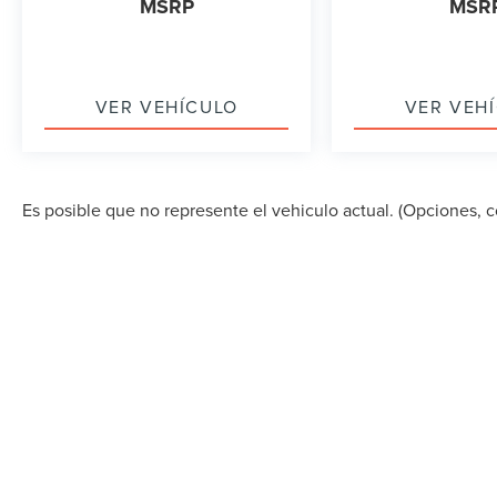
MSRP
MSR
VER VEHÍCULO
VER VEH
Es posible que no represente el vehiculo actual. (Opciones, co
DERECHOS DE AUTOR © 2026
POR
DEALERON
|
MA
STREET,
MIAMI,
FL
33157
| VENTAS:
305-686-0037