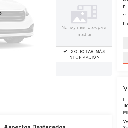
Re
s
SS
Pre
No hay más fotos para
mostrar
SOLICITAR MÁS
INFORMACIÓN
V
Li
11
Mi
Ve
Aspectos Destacados
Se